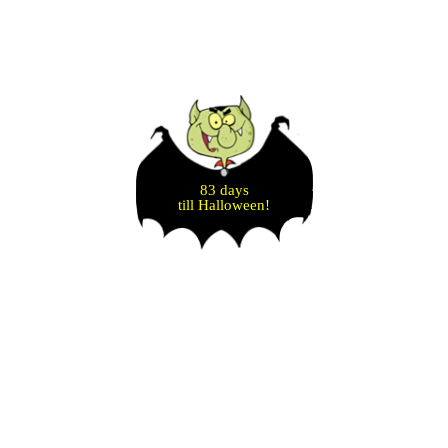
83 days
till Halloween!