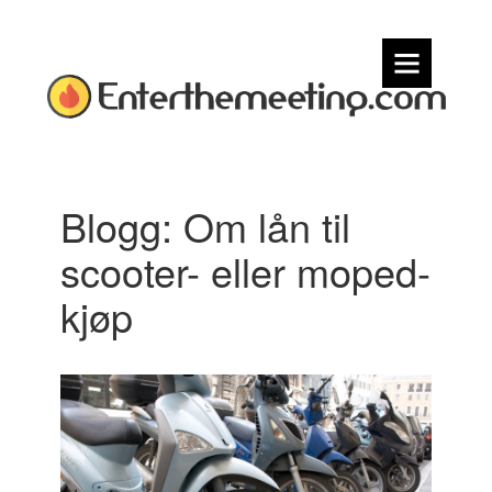
Skip
to
content
Om
Enterthemeeting.com
Enterthemeeting.com
Enterthemeeting.com
Blogg: Om lån til
scooter- eller moped-
kjøp