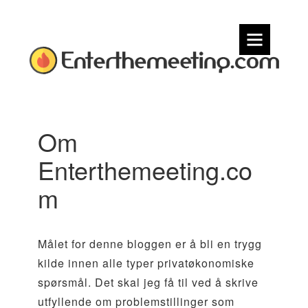
Skip
to
content
Om
Enterthemeeting.com
Enterthemeeting.com
Enterthemeeting.com
Om
Enterthemeeting.co
m
Målet for denne bloggen er å bli en trygg
kilde innen alle typer privatøkonomiske
spørsmål. Det skal jeg få til ved å skrive
utfyllende om problemstillinger som