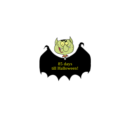
85 days
till Halloween!