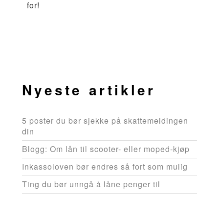
for!
Nyeste artikler
5 poster du bør sjekke på skattemeldingen
din
Blogg: Om lån til scooter- eller moped-kjøp
Inkassoloven bør endres så fort som mulig
Ting du bør unngå å låne penger til