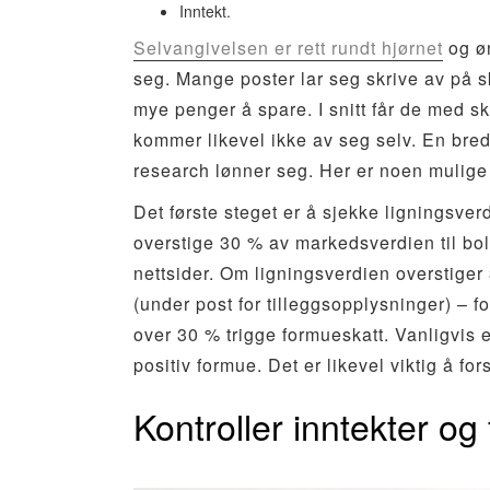
Inntekt.
Selvangivelsen er rett rundt hjørnet
og øn
seg. Mange poster lar seg skrive av på sk
mye penger å spare. I snitt får de med sk
kommer likevel ikke av seg selv. En bred 
research lønner seg. Her er noen mulige t
Det første steget er å sjekke ligningsver
overstige 30 % av markedsverdien til bo
nettsider. Om ligningsverdien overstiger 
(under post for tilleggsopplysninger) – for
over 30 % trigge formueskatt. Vanligvis e
positiv formue. Det er likevel viktig å fo
Kontroller inntekter og