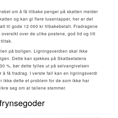
sket om å få tilbake penger på skatten melder
atten og kan gi flere tusenlapper, her er det
att til gode 12 000 kr tilbakebetalt. Fradragene
oversikt over de ulike postene, god tid og litt
iltak.
dien på boligen. Ligningsverdien skal ikke
ligen. Dette kan sjekkes på Skatteetatens
30 %, bør dette fylles ut på selvangivelsen
 å få fradrag. I verste fall kan en ligningsverdi
r ikke dette et problem for de som ikke har
rsikre seg om at tallene stemmer.
 frynsegoder