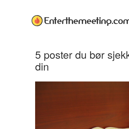
Skip
to
content
Om
Enterthemeeting.com
Enterthemeeting.com
Enterthemeeting.com
5 poster du bør sje
din