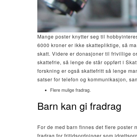
Mange poster knytter seg til hobbyinteres
6000 kroner er ikke skattepliktige, så ma
skatt. Videre er donasjoner til frivillig
skattefrie, så lenge de står oppført i Ska
forskning er også skattefritt så lenge m
satser for telefon og kommunikasjon, sam
Flere mulige fradrag.
Barn kan gi fradrag
For de med barn finnes det flere poster 
fradrag for fritidsordninger som idrettso