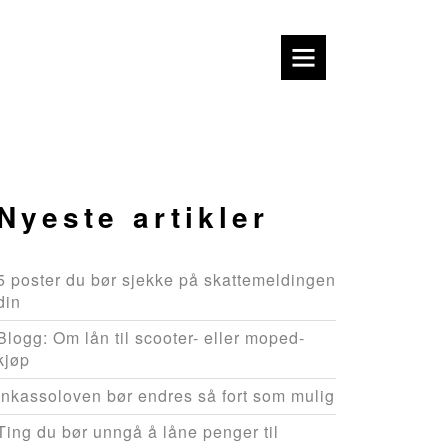
Nyeste artikler
5 poster du bør sjekke på skattemeldingen
din
Blogg: Om lån til scooter- eller moped-
kjøp
Inkassoloven bør endres så fort som mulig
Ting du bør unngå å låne penger til