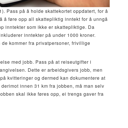
1). Pass på å holde skattekortet oppdatert, for å
å føre opp all skattepliktig inntekt for å unngå
opp inntekter som ikke er skattepliktige. Da
e inkluderer inntekter på under 1000 kroner.
de kommer fra privatpersoner, frivillige
delse med jobb. Pass på at reiseutgifter i
ngivelsen. Dette er arbeidsgivers jobb, men
yr på kvitteringer og dermed kan dokumentere at
 derimot innen 31 km fra jobben, må man selv
 jobben skal ikke føres opp, ei trengs gaver fra