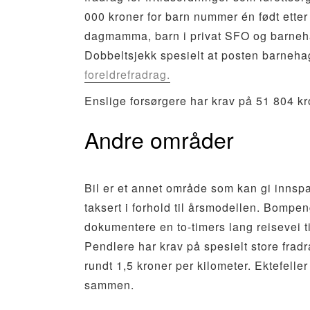
000 kroner for barn nummer én født etter
dagmamma, barn i privat SFO og barneha
Dobbeltsjekk spesielt at posten barneh
foreldrefradrag.
Enslige forsørgere har krav på 51 804 kr
Andre områder
Bil er et annet område som kan gi innspar
taksert i forhold til årsmodellen. Bomp
dokumentere en to-timers lang reisevei t
Pendlere har krav på spesielt store fradra
rundt 1,5 kroner per kilometer. Ektefelle
sammen.