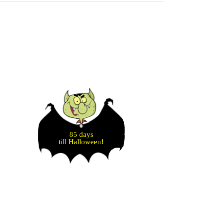
85 days
till Halloween!