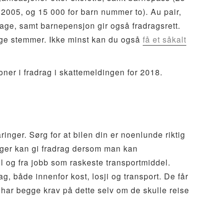
 2005, og 15 000 for barn nummer to). Au pair,
ge, samt barnepensjon gir også fradragsrett.
age stemmer. Ikke minst kan du også
få et såkalt
oner i fradrag i skattemeldingen for 2018.
inger. Sørg for at bilen din er noenlunde riktig
enger kan gi fradrag dersom man kan
il og fra jobb som raskeste transportmiddel.
g, både innenfor kost, losji og transport. De får
r har begge krav på dette selv om de skulle reise