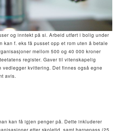
ser og inntekt på si. Arbeid utført i bolig under
n kan f. eks få pusset opp et rom uten å betale
e organisasjoner mellom 500 og 40 000 kroner
tteetatens register. Gaver til vitenskapelig
an vedlegger kvittering. Det finnes også egne
t avis.
man kan få igjen penger på. Dette inkluderer
rganisasjoner etter skoletid, samt barnepass (25